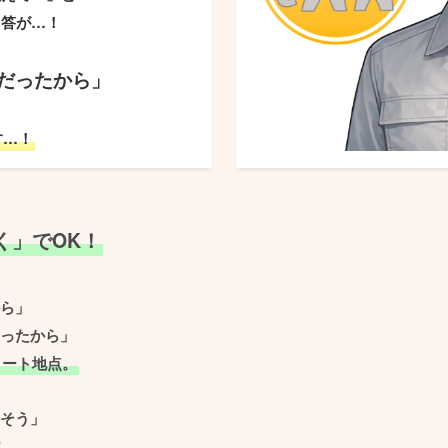
回答が…！
だったから」
す…！
く」でOK！
ら」
ったから」
タート地点。
そう」
！