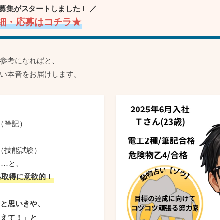
募集がスタートしました！ ／
細・応募はコチラ★
参考になればと、
い本音をお届けします。
（筆記）
（技能試験）
……と、
格取得に意欲的！
かと思いきや、
教えて！」と