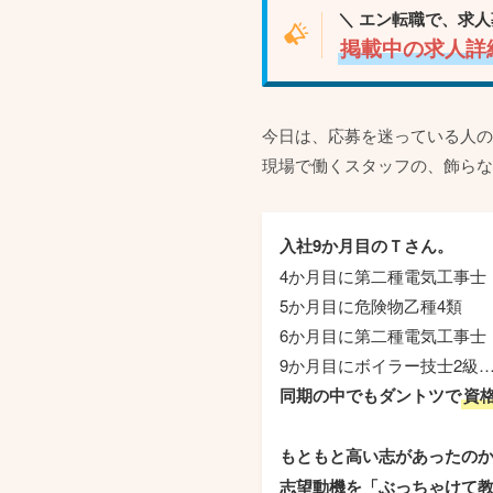
＼ エン転職で、求人
掲載中の求人詳
今日は、応募を迷っている人の
現場で働くスタッフの、飾らな
入社9か月目のＴさん。
4か月目に第二種電気工事士
5か月目に危険物乙種4類
6か月目に第二種電気工事士
9か月目にボイラー技士2級
同期の中でもダントツで
資
もともと高い志があったの
志望動機を「ぶっちゃけて