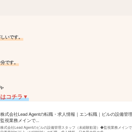
嬉しいです。
十分です。
✨
募はコチラ▼
株式会社Lead Agentの転職・求人情報｜エン転職｜ビルの設備
監視業務メインで...
株式会社Lead Agentのビルの設備管理スタッフ（未経験歓迎）◆監視業務メイ
定着率90%以上（1408936）の転職・求人情報。日本最大級の求...